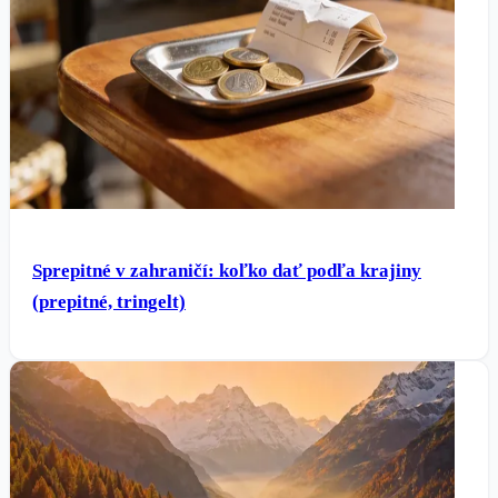
Sprepitné v zahraničí: koľko dať podľa krajiny
(prepitné, tringelt)