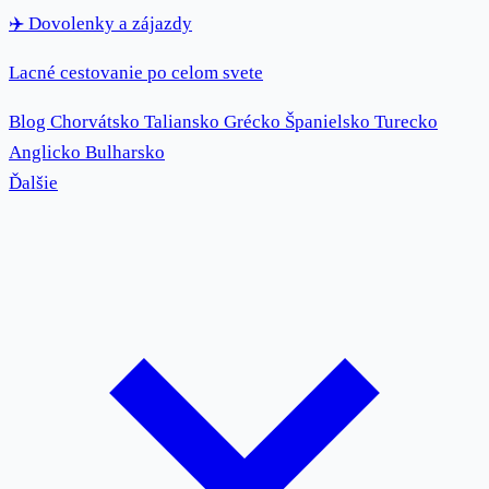
✈️
Dovolenky
a zájazdy
Lacné cestovanie po celom svete
Blog
Chorvátsko
Taliansko
Grécko
Španielsko
Turecko
Anglicko
Bulharsko
Ďalšie