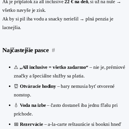
Ak je príplatok za all inclusive
22 € na deň
, si už na nule →
všetko navyše je zisk.
Ak by si pil iba vodu a snacky neriešil → plná penzia je
lacnejšia.
Najčastejšie pasce
#
⚠️
„All inclusive = všetko zadarmo“
– nie je, prémiové
značky a špeciálne služby sa platia.
⏰
Otváracie hodiny
– bary nemusia byť otvorené
nonstop.
💧
Voda na izbe
– často dostaneš iba jednu fľašu pri
príchode.
📅
Rezervácie
– a-la-carte reštaurácie si bookni hneď