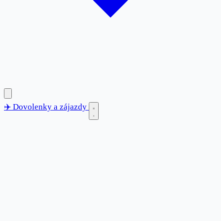
✈️
Dovolenky
a zájazdy
✈️
Dovolenky
a zájazdy
Blog
Destinácie
Anglicko
Bulharsko
Chorvátsko
Francúzsko
Grécko
Španielsko
Taliansko
Tunisko
Turecko
Kontakt