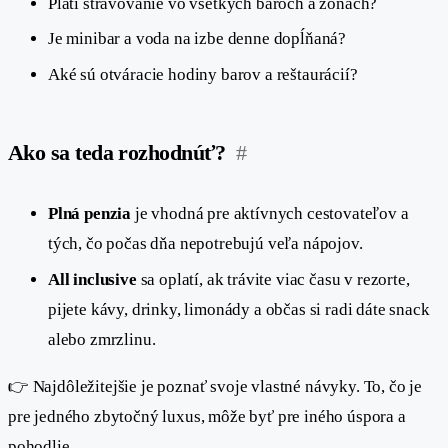
Platí stravovanie vo všetkých baroch a zónach?
Je minibar a voda na izbe denne dopĺňaná?
Aké sú otváracie hodiny barov a reštaurácií?
Ako sa teda rozhodnúť?
#
Plná penzia
je vhodná pre aktívnych cestovateľov a
tých, čo počas dňa nepotrebujú veľa nápojov.
All inclusive
sa oplatí, ak trávite viac času v rezorte,
pijete kávy, drinky, limonády a občas si radi dáte snack
alebo zmrzlinu.
👉 Najdôležitejšie je poznať svoje vlastné návyky. To, čo je
pre jedného zbytočný luxus, môže byť pre iného úspora a
pohodlie.