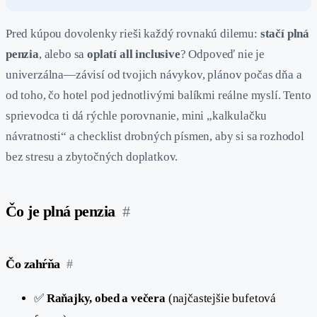
Pred kúpou dovolenky rieši každý rovnakú dilemu:
stačí plná
penzia
, alebo sa
oplatí all inclusive
? Odpoveď nie je
univerzálna—závisí od tvojich návykov, plánov počas dňa a
od toho, čo hotel pod jednotlivými balíkmi reálne myslí. Tento
sprievodca ti dá rýchle porovnanie, mini „kalkulačku
návratnosti“ a checklist drobných písmen, aby si sa rozhodol
bez stresu a zbytočných doplatkov.
Čo je plná penzia
#
Čo zahŕňa
#
✅
Raňajky, obed a večera
(najčastejšie bufetová