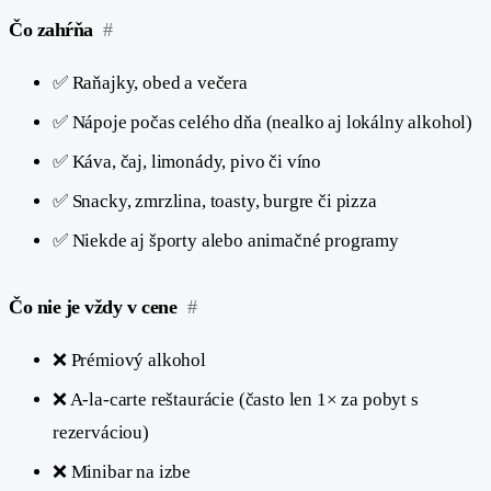
Čo zahŕňa
#
✅ Raňajky, obed a večera
✅ Nápoje počas celého dňa (nealko aj lokálny alkohol)
✅ Káva, čaj, limonády, pivo či víno
✅ Snacky, zmrzlina, toasty, burgre či pizza
✅ Niekde aj športy alebo animačné programy
Čo nie je vždy v cene
#
❌ Prémiový alkohol
❌ A-la-carte reštaurácie (často len 1× za pobyt s
rezerváciou)
❌ Minibar na izbe