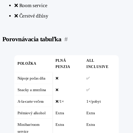
❌ Room service
❌ Čerstvé džúsy
Porovnávacia tabuľka
#
PLNÁ
ALL
POLOŽKA
PENZIA
INCLUSIVE
Nápoje počas dňa
❌
✅
Snacky a zmrzlina
❌
✅
A-la-carte večera
❌/1×
1×/pobyt
Prémiový alkohol
Extra
Extra
Minibar/room
Extra
Extra
service