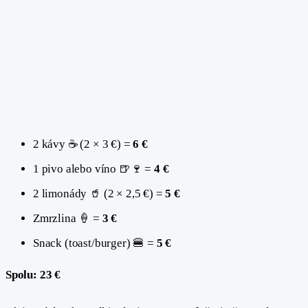
2 kávy ☕️ (2 × 3 €) =
6 €
1 pivo alebo víno 🍺🍷 =
4 €
2 limonády 🥤 (2 × 2,5 €) =
5 €
Zmrzlina 🍦 =
3 €
Snack (toast/burger) 🍔 =
5 €
Spolu: 23 €