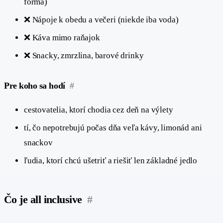
forma)
❌ Nápoje k obedu a večeri (niekde iba voda)
❌ Káva mimo raňajok
❌ Snacky, zmrzlina, barové drinky
Pre koho sa hodí
#
cestovatelia, ktorí chodia cez deň na výlety
tí, čo nepotrebujú počas dňa veľa kávy, limonád ani
snackov
ľudia, ktorí chcú ušetriť a riešiť len základné jedlo
Čo je all inclusive
#