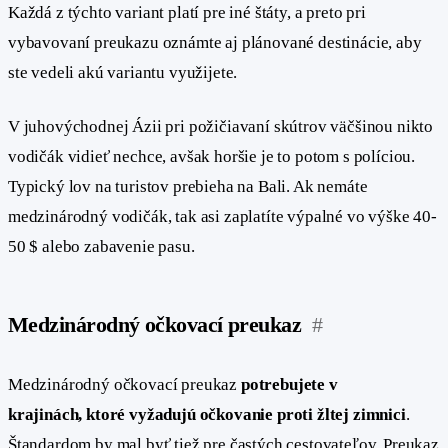
Každá z týchto variant platí pre iné štáty, a preto pri
vybavovaní preukazu oznámte aj plánované destinácie, aby
ste vedeli akú variantu využijete.
V juhovýchodnej Ázii pri požičiavaní skútrov väčšinou nikto
vodičák vidieť nechce, avšak horšie je to potom s políciou.
Typický lov na turistov prebieha na Bali. Ak nemáte
medzinárodný vodičák, tak asi zaplatíte výpalné vo výške 40-
50 $ alebo zabavenie pasu.
Medzinárodný očkovací preukaz
#
Medzinárodný očkovací preukaz
potrebujete v
krajinách, ktoré vyžadujú očkovanie proti žltej zimnici
.
Štandardom by mal byť tiež pre častých cestovateľov. Preukaz