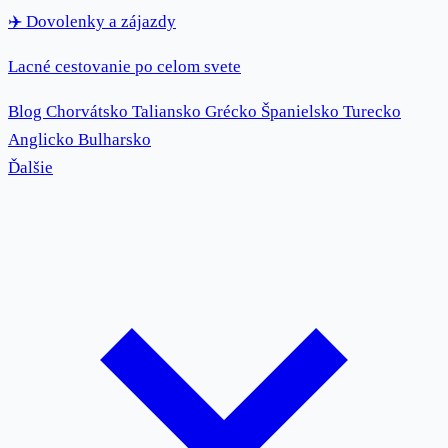
✈️
Dovolenky
a zájazdy
Lacné cestovanie po celom svete
Blog
Chorvátsko
Taliansko
Grécko
Španielsko
Turecko
Anglicko
Bulharsko
Ďalšie