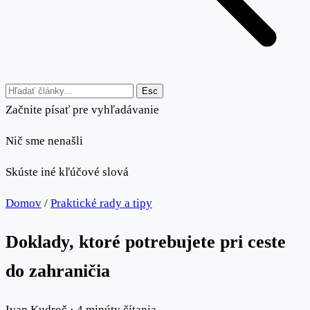
Esc
Začnite písať pre vyhľadávanie
Nič sme nenašli
Skúste iné kľúčové slová
Domov
/
Praktické rady a tipy
Doklady, ktoré potrebujete pri ceste
do zahraničia
Ivan Kudroč
·
4 minúty čítania