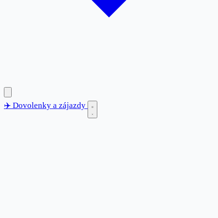
✈️
Dovolenky
a zájazdy
✈️
Dovolenky
a zájazdy
Blog
Destinácie
Anglicko
Bulharsko
Chorvátsko
Francúzsko
Grécko
Španielsko
Taliansko
Tunisko
Turecko
Kontakt