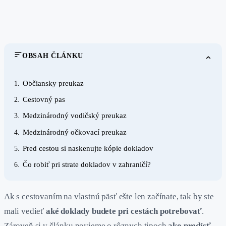
OBSAH ČLÁNKU
Občiansky preukaz
1.
Cestovný pas
2.
Medzinárodný vodičský preukaz
3.
Medzinárodný očkovací preukaz
4.
Pred cestou si naskenujte kópie dokladov
5.
Čo robiť pri strate dokladov v zahraničí?
6.
Ak s cestovaním na vlastnú päsť ešte len začínate, tak by ste
mali vedieť
aké doklady budete pri cestách potrebovať
.
Zároveň si v článku povieme o rôznych tipoch
ako predísť