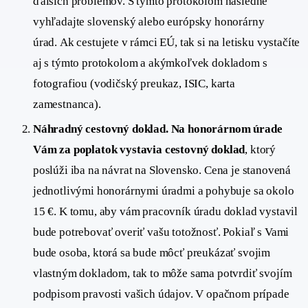
ďalších problémov. S týmto protokolom následne
vyhľadajte slovenský alebo európsky honorárny
úrad.
Ak cestujete v rámci EÚ, tak si na letisku vystačíte
aj s týmto protokolom a akýmkoľvek dokladom s
fotografiou (vodičský preukaz, ISIC, karta
zamestnanca).
Náhradný cestovný doklad.
Na honorárnom úrade
Vám za poplatok vystavia cestovný doklad
, ktorý
poslúži iba na návrat na Slovensko. Cena je stanovená
jednotlivými honorárnymi úradmi a pohybuje sa okolo
15 €. K tomu, aby vám pracovník úradu doklad vystavil
bude potrebovať overiť vašu totožnosť. Pokiaľ s Vami
bude osoba, ktorá sa bude môcť preukázať svojim
vlastným dokladom, tak to môže sama potvrdiť svojím
podpisom pravosti vašich údajov. V opačnom prípade