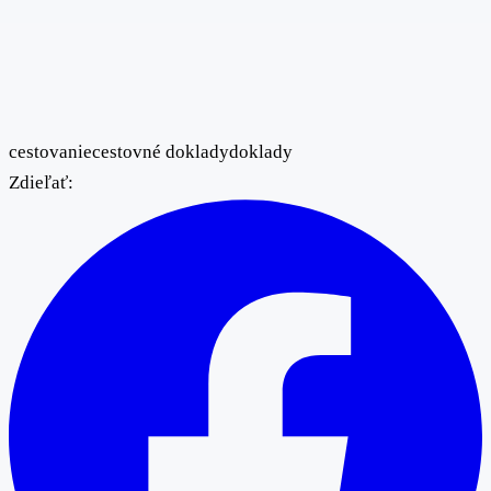
cestovanie
cestovné doklady
doklady
Zdieľať: