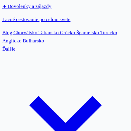
✈️
Dovolenky
a zájazdy
Lacné cestovanie po celom svete
Blog
Chorvátsko
Taliansko
Grécko
Španielsko
Turecko
Anglicko
Bulharsko
Ďalšie