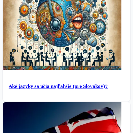
Aké jazyky sa učia najľahšie (pre Slovákov)?