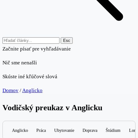
Esc
Začnite písať pre vyhľadávanie
Nič sme nenašli
Skúste iné kľúčové slová
Domov
/
Anglicko
Vodičský preukaz v Anglicku
Anglicko
Práca
Ubytovanie
Doprava
Štúdium
Lond