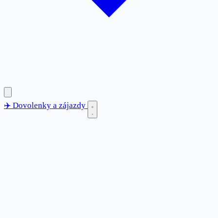
✈️
Dovolenky
a zájazdy
✈️
Dovolenky
a zájazdy
Blog
Destinácie
Anglicko
Bulharsko
Chorvátsko
Francúzsko
Grécko
Španielsko
Taliansko
Tunisko
Turecko
Kontakt