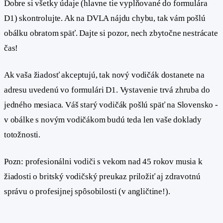
Dobre si všetky údaje (hlavne tie vyplňované do formulára
D1) skontrolujte. Ak na DVLA nájdu chybu, tak vám pošlú
obálku obratom späť. Dajte si pozor, nech zbytočne nestrácate
čas!
Ak vaša žiadosť akceptujú, tak nový vodičák dostanete na
adresu uvedenú vo formulári D1. Vystavenie trvá zhruba do
jedného mesiaca. Váš starý vodičák pošlú späť na Slovensko -
v obálke s novým vodičákom budú teda len vaše doklady
totožnosti.
Pozn: profesionálni vodiči s vekom nad 45 rokov musia k
žiadosti o britský vodičský preukaz priložiť aj zdravotnú
správu o profesijnej spôsobilosti (v angličtine!).