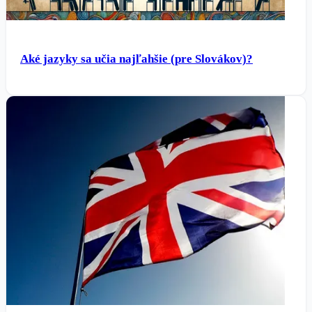
Aké jazyky sa učia najľahšie (pre Slovákov)?