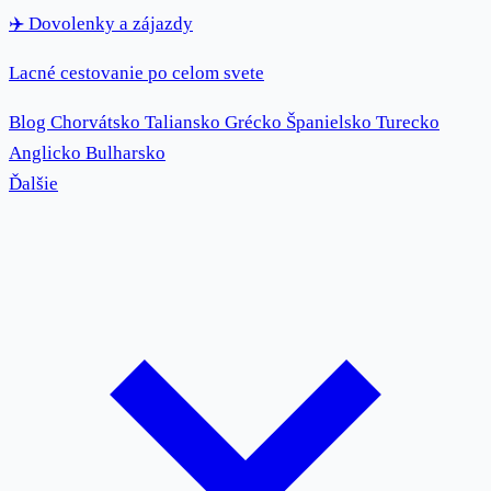
✈️
Dovolenky
a zájazdy
Lacné cestovanie po celom svete
Blog
Chorvátsko
Taliansko
Grécko
Španielsko
Turecko
Anglicko
Bulharsko
Ďalšie