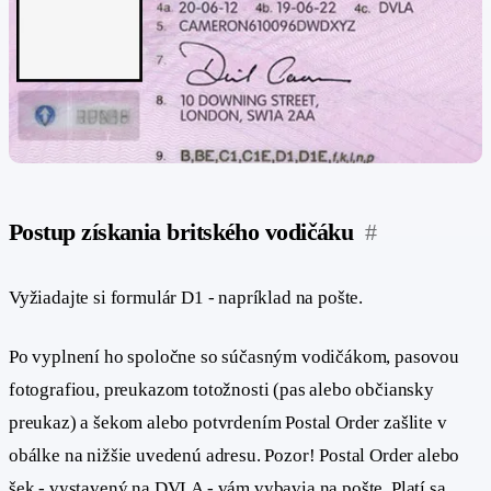
Postup získania britského vodičáku
#
Vyžiadajte si formulár D1 - napríklad na pošte.
Po vyplnení ho spoločne so súčasným vodičákom, pasovou
fotografiou, preukazom totožnosti (pas alebo občiansky
preukaz) a šekom alebo potvrdením Postal Order zašlite v
obálke na nižšie uvedenú adresu. Pozor! Postal Order alebo
šek - vystavený na DVLA - vám vybavia na pošte. Platí sa