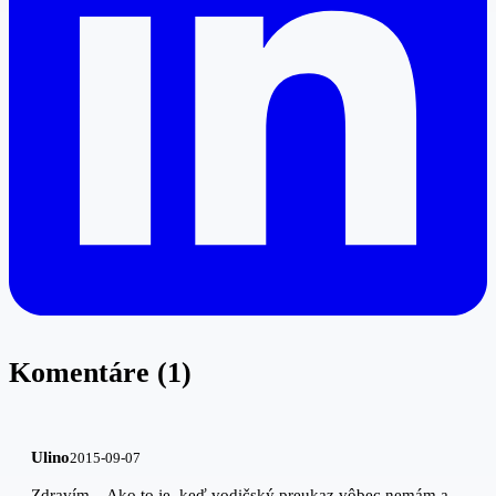
Komentáre (1)
Ulino
2015-09-07
Zdravím... Ako to je, keď vodičský preukaz vôbec nemám a