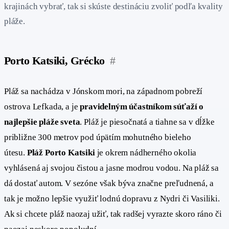
krajinách vybrať, tak si skúste destináciu zvoliť podľa kvality
pláže.
Porto Katsiki, Grécko
#
Pláž sa nachádza v Jónskom mori, na západnom pobreží
ostrova Lefkada, a je
pravidelným účastníkom súťaží o
najlepšie pláže sveta
. Pláž je piesočnatá a tiahne sa v dĺžke
približne 300 metrov pod úpätím mohutného bieleho
útesu.
Pláž Porto Katsiki
je okrem nádherného okolia
vyhlásená aj svojou čistou a jasne modrou vodou. Na pláž sa
dá dostať autom. V sezóne však býva značne preľudnená, a
tak je možno lepšie využiť lodnú dopravu z Nydri či Vasiliki.
Ak si chcete pláž naozaj užiť, tak radšej vyrazte skoro ráno či