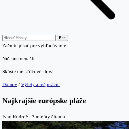
Esc
Začnite písať pre vyhľadávanie
Nič sme nenašli
Skúste iné kľúčové slová
Domov
/
Výlety a inšpirácie
Najkrajšie európske pláže
Ivan Kudroč
·
3 minúty čítania