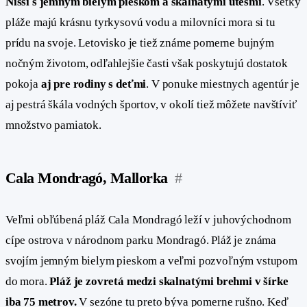
Nissi s jemným bielym pieskom a skalnatými útesmi
. Všetky
pláže majú krásnu tyrkysovú vodu a milovníci mora si tu
prídu na svoje. Letovisko je tiež známe pomerne bujným
nočným životom, odľahlejšie časti však poskytujú dostatok
pokoja
aj pre rodiny s deťmi
. V ponuke miestnych agentúr je
aj pestrá škála vodných športov, v okolí tiež môžete navštíviť
množstvo pamiatok.
Cala Mondragó, Mallorka
#
Veľmi obľúbená pláž Cala Mondragó leží v juhovýchodnom
cípe ostrova v národnom parku Mondragó. Pláž je známa
svojím jemným bielym pieskom a veľmi pozvoľným vstupom
do mora.
Pláž je zovretá medzi skalnatými brehmi v šírke
iba 75 metrov.
V sezóne tu preto býva pomerne rušno. Keď