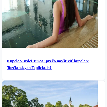
Kúpele v srdci Turca: prečo navštíviť kúpele v
Turčianskych Tepliciach?