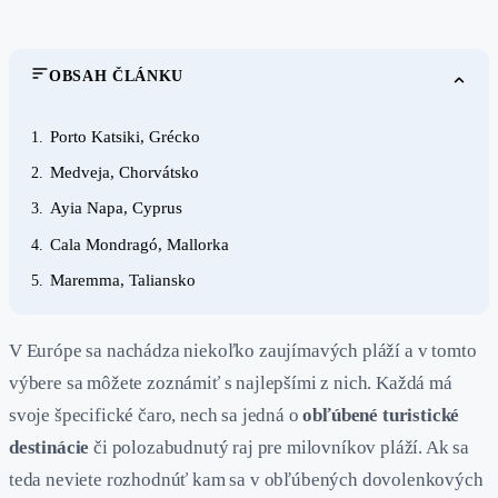
OBSAH ČLÁNKU
Porto Katsiki, Grécko
1.
Medveja, Chorvátsko
2.
Ayia Napa, Cyprus
3.
Cala Mondragó, Mallorka
4.
Maremma, Taliansko
5.
V Európe sa nachádza niekoľko zaujímavých pláží a v tomto
výbere sa môžete zoznámiť s najlepšími z nich. Každá má
svoje špecifické čaro, nech sa jedná o
obľúbené turistické
destinácie
či polozabudnutý raj pre milovníkov pláží. Ak sa
teda neviete rozhodnúť kam sa v obľúbených dovolenkových