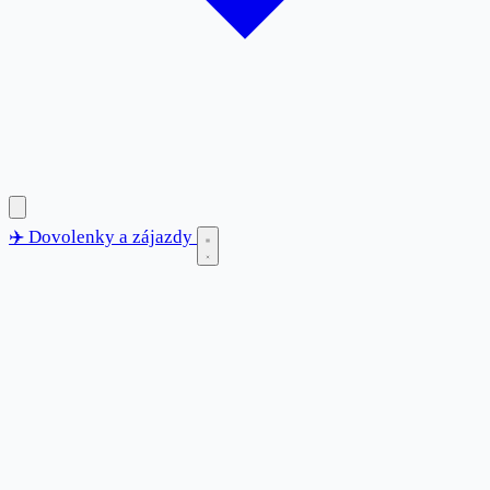
✈️
Dovolenky
a zájazdy
✈️
Dovolenky
a zájazdy
Blog
Destinácie
Anglicko
Bulharsko
Chorvátsko
Francúzsko
Grécko
Španielsko
Taliansko
Tunisko
Turecko
Kontakt