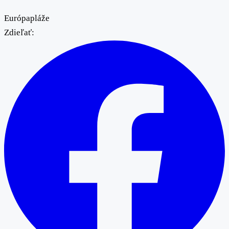
Európa
pláže
Zdieľať: