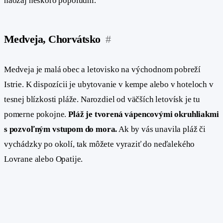
naozaj neskoro popoludní.
Medveja, Chorvátsko
#
Medveja je malá obec a letovisko na východnom pobreží
Istrie. K dispozícii je ubytovanie v kempe alebo v hoteloch v
tesnej blízkosti pláže. Narozdiel od väčších letovísk je tu
pomerne pokojne.
Pláž je tvorená vápencovými okruhliakmi
s pozvoľným vstupom do mora.
Ak by vás unavila pláž či
vychádzky po okolí, tak môžete vyraziť do neďalekého
Lovrane alebo Opatije.