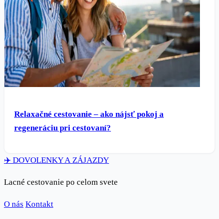
Relaxačné cestovanie – ako nájsť pokoj a
regeneráciu pri cestovaní?
✈️
DOVOLENKY
A ZÁJAZDY
Lacné cestovanie po celom svete
O nás
Kontakt