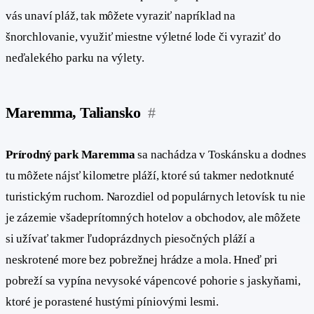
vás unaví pláž, tak môžete vyraziť napríklad na
šnorchlovanie, využiť miestne výletné lode či vyraziť do
neďalekého parku na výlety.
Maremma, Taliansko
#
Prírodný park Maremma
sa nachádza v Toskánsku a dodnes
tu môžete nájsť kilometre pláží, ktoré sú takmer nedotknuté
turistickým ruchom. Narozdiel od populárnych letovísk tu nie
je zázemie všadeprítomných hotelov a obchodov, ale môžete
si užívať takmer ľudoprázdnych piesočných pláží a
neskrotené more bez pobrežnej hrádze a mola. Hneď pri
pobreží sa vypína nevysoké vápencové pohorie s jaskyňami,
ktoré je porastené hustými píniovými lesmi.