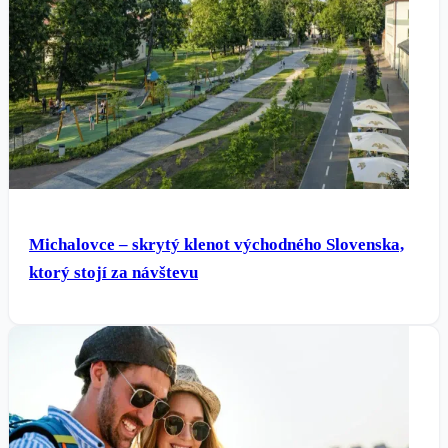
Michalovce – skrytý klenot východného Slovenska,
ktorý stojí za návštevu