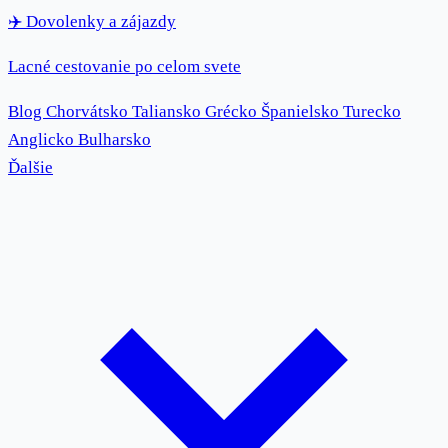
✈️
Dovolenky
a zájazdy
Lacné cestovanie po celom svete
Blog
Chorvátsko
Taliansko
Grécko
Španielsko
Turecko
Anglicko
Bulharsko
Ďalšie