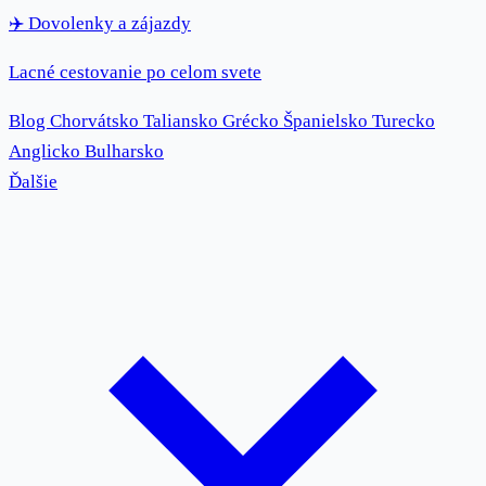
✈️
Dovolenky
a zájazdy
Lacné cestovanie po celom svete
Blog
Chorvátsko
Taliansko
Grécko
Španielsko
Turecko
Anglicko
Bulharsko
Ďalšie