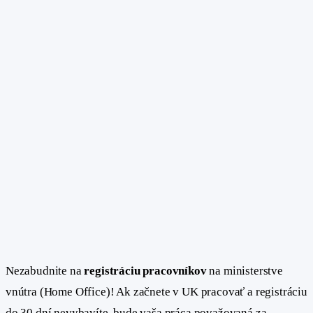
Nezabudnite na
registráciu pracovníkov
na ministerstve
vnútra (Home Office)! Ak začnete v UK pracovať a registráciu
do 30 dní nevybavíte, bude vaša práca považovaná za