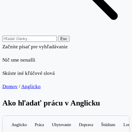
Esc
Začnite písať pre vyhľadávanie
Nič sme nenašli
Skúste iné kľúčové slová
Domov
/
Anglicko
Ako hľadať prácu v Anglicku
Anglicko
Práca
Ubytovanie
Doprava
Štúdium
Lond