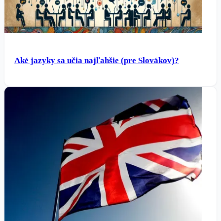
Aké jazyky sa učia najľahšie (pre Slovákov)?