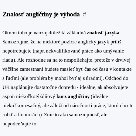
Znalosť angličtiny je výhoda
#
Okrem toho je naozaj dôležitá základná
znalosť jazyka
.
Samozrejme, že na niektoré pozície anglický jazyk príliš
nepotrebujete (napr. nekvalifikované práce ako umývanie
riadu). Ale rozhodne sa na to nespoliehajte, pretože v drvivej
väčšine zamestnaní budete musieť byť čas od času v kontakte
s ľuďmi (ale problém by mohol byť aj s úradmi). Odchod do
UK naplánujte dostatočne dopredu - ideálne, ak absolvujete
aspoň niekoľkotýždňový
kurz angličtiny
(ideálne
niekoľkomesačný, ale záleží od náročnosti práce, ktorú chcete
robiť a financiách). Znie to ako samozrejmosť, ale
nepodceňujte to!