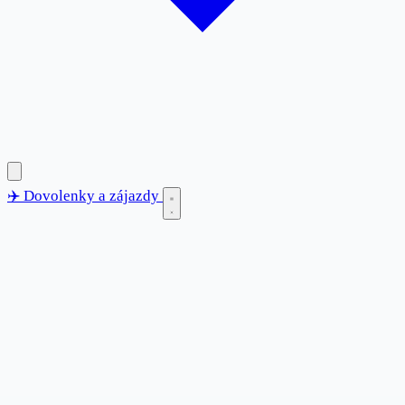
✈️
Dovolenky
a zájazdy
✈️
Dovolenky
a zájazdy
Blog
Destinácie
Anglicko
Bulharsko
Chorvátsko
Francúzsko
Grécko
Španielsko
Taliansko
Tunisko
Turecko
Kontakt