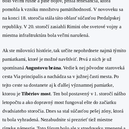
bolo veľmi rušné a plné bojov, prišla renesancia, ktorá
pomohla k vzniku množstvu pamätihodností. V novoveku sa
na konci 18. storočia stála táto oblasť súčasťou Predalpskej
republiky. V 20. storočí zasiahli Rimini obe svetové vojny a
miestna infraštruktúra bola veľmi narušená.
Ak ste milovníci histórie, tak určite nepohrdnete najmä týmito
pamiatkami, ktoré je možné navštíviť. Prvá z nich je už
spomínaná
Augustovu brána
. Vedie k nej pôvodne staroveká
cesta Via principalis a nachádza sa v južnej časti mesta. Po
tejto ceste sa dostanete aj k ďalšej významnej pamiatke,
ktorou je
Tibériov most
. Ten bol postavený v 1. storočí nášho
letopočtu a ako dopravný most fungoval ešte do začiatku
dvadsiateho storočia. Dnes sa stal súčasťou pešej zóny, ktorá
tu bola vyhradená. Nezabudnite si prezrieť tiež miestne
rímske námestie. Toto fórum bolo ale v stredoveku zmenené a