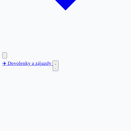
✈️
Dovolenky
a zájazdy
✈️
Dovolenky
a zájazdy
Blog
Destinácie
Anglicko
Bulharsko
Chorvátsko
Francúzsko
Grécko
Španielsko
Taliansko
Tunisko
Turecko
Kontakt