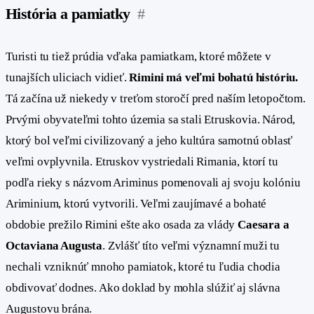
História a pamiatky
#
Turisti tu tiež prúdia vďaka pamiatkam, ktoré môžete v
tunajších uliciach vidieť.
Rimini má veľmi bohatú históriu.
Tá začína už niekedy v treťom storočí pred naším letopočtom.
Prvými obyvateľmi tohto územia sa stali Etruskovia. Národ,
ktorý bol veľmi civilizovaný a jeho kultúra samotnú oblasť
veľmi ovplyvnila. Etruskov vystriedali Rimania, ktorí tu
podľa rieky s názvom Ariminus pomenovali aj svoju kolóniu
Ariminium, ktorú vytvorili. Veľmi zaujímavé a bohaté
obdobie prežilo Rimini ešte ako osada za vlády
Caesara a
Octaviana Augusta
. Zvlášť títo veľmi významní muži tu
nechali vzniknúť mnoho pamiatok, ktoré tu ľudia chodia
obdivovať dodnes. Ako doklad by mohla slúžiť aj slávna
Augustovu brána.