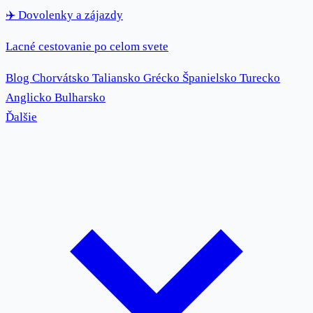
✈️
Dovolenky
a zájazdy
Lacné cestovanie po celom svete
Blog
Chorvátsko
Taliansko
Grécko
Španielsko
Turecko
Anglicko
Bulharsko
Ďalšie