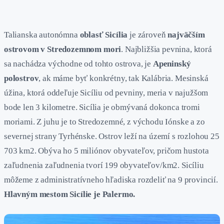
Talianska autonómna
oblasť Sicília
je zároveň
najväčším
ostrovom v Stredozemnom mori
. Najbližšia pevnina, ktorá
sa nachádza východne od tohto ostrova, je
Apeninský
polostrov
, ak máme byť konkrétny, tak Kalábria. Mesinská
úžina, ktorá oddeľuje Sicíliu od pevniny, meria v najužšom
bode len 3 kilometre. Sicília je obmývaná dokonca tromi
moriami. Z juhu je to Stredozemné, z východu Iónske a zo
severnej strany Tyrhénske. Ostrov leží na území s rozlohou 25
703 km2. Obýva ho 5 miliónov obyvateľov, pričom hustota
zaľudnenia zaľudnenia tvorí 199 obyvateľov/km2. Sicíliu
môžeme z administratívneho hľadiska rozdeliť na 9 provincií.
Hlavným mestom Sicílie je Palermo.