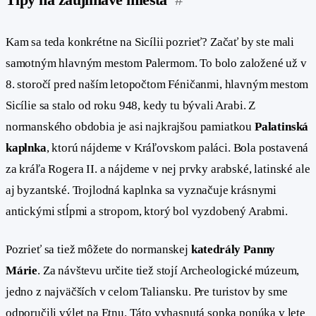
Kam sa teda konkrétne na Sicílii pozrieť? Začať by ste mali
samotným hlavným mestom Palermom. To bolo založené už v
8. storočí pred naším letopočtom Féničanmi, hlavným mestom
Sicílie sa stalo od roku 948, kedy tu bývali Arabi. Z
normanského obdobia je asi najkrajšou pamiatkou
Palatinská
kaplnka
, ktorú nájdeme v Kráľovskom paláci. Bola postavená
za kráľa Rogera II. a nájdeme v nej prvky arabské, latinské ale
aj byzantské. Trojlodná kaplnka sa vyznačuje krásnymi
antickými stĺpmi a stropom, ktorý bol vyzdobený Arabmi.
Pozrieť sa tiež môžete do normanskej
katedrály Panny
Márie
. Za návštevu určite tiež stojí Archeologické múzeum,
jedno z najväčších v celom Taliansku. Pre turistov by sme
odporučili výlet na Etnu. Táto vyhasnutá sopka ponúka v lete