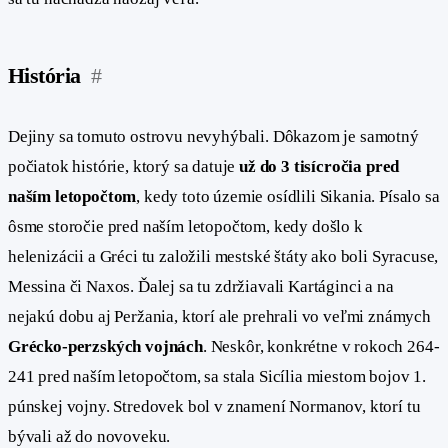
História
#
Dejiny sa tomuto ostrovu nevyhýbali. Dôkazom je samotný
počiatok histórie, ktorý sa datuje
už do 3 tisícročia pred
naším letopočtom
, kedy toto územie osídlili Sikania. Písalo sa
ôsme storočie pred naším letopočtom, kedy došlo k
helenizácii a Gréci tu založili mestské štáty ako boli Syracuse,
Messina či Naxos. Ďalej sa tu zdržiavali Kartáginci a na
nejakú dobu aj Peržania, ktorí ale prehrali vo veľmi známych
Grécko-perzských vojnách
. Neskôr, konkrétne v rokoch 264-
241 pred naším letopočtom, sa stala Sicília miestom bojov 1.
púnskej vojny. Stredovek bol v znamení Normanov, ktorí tu
bývali až do novoveku.