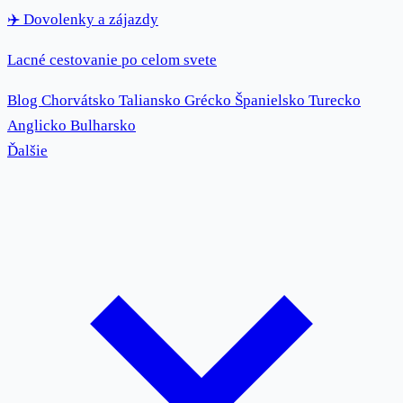
✈️
Dovolenky
a zájazdy
Lacné cestovanie po celom svete
Blog
Chorvátsko
Taliansko
Grécko
Španielsko
Turecko
Anglicko
Bulharsko
Ďalšie