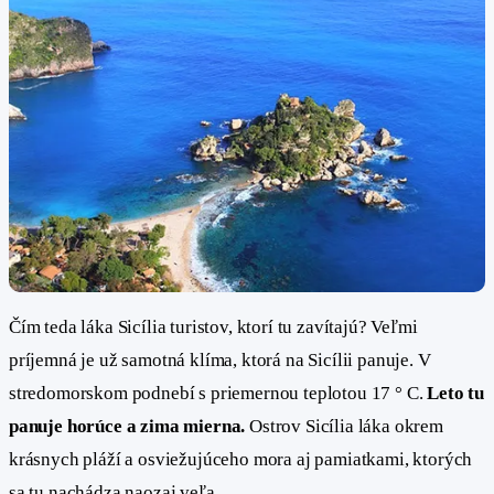
Čím teda láka Sicília turistov, ktorí tu zavítajú? Veľmi
príjemná je už samotná klíma, ktorá na Sicílii panuje. V
stredomorskom podnebí s priemernou teplotou 17 ° C.
Leto tu
panuje horúce a zima mierna.
Ostrov Sicília láka okrem
krásnych pláží a osviežujúceho mora aj pamiatkami, ktorých
sa tu nachádza naozaj veľa.