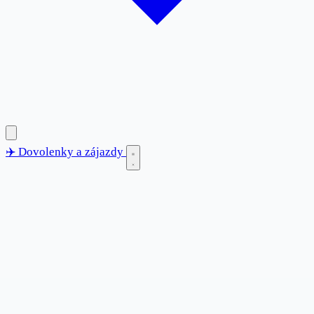
✈️
Dovolenky
a zájazdy
✈️
Dovolenky
a zájazdy
Blog
Destinácie
Anglicko
Bulharsko
Chorvátsko
Francúzsko
Grécko
Španielsko
Taliansko
Tunisko
Turecko
Kontakt