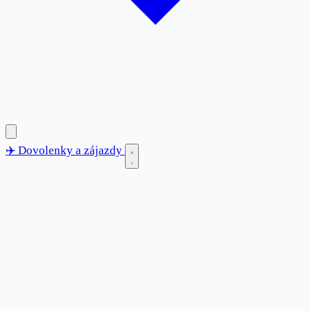
✈️
Dovolenky
a zájazdy
✈️
Dovolenky
a zájazdy
Blog
Destinácie
Anglicko
Bulharsko
Chorvátsko
Francúzsko
Grécko
Španielsko
Taliansko
Tunisko
Turecko
Kontakt