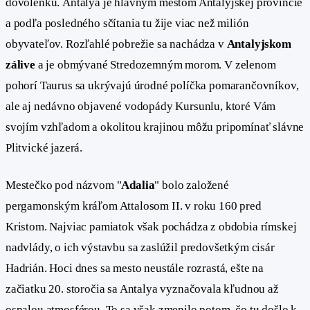
dovolenku. Antalya je hlavným mestom Antalyjskej provincie
a podľa posledného sčítania tu žije viac než milión
obyvateľov. Rozľahlé pobrežie sa nachádza v
Antalyjskom
zálive
a je obmývané Stredozemným morom. V zelenom
pohorí Taurus sa ukrývajú úrodné políčka pomarančovníkov,
ale aj nedávno objavené vodopády Kursunlu, ktoré Vám
svojím vzhľadom a okolitou krajinou môžu pripomínať slávne
Plitvické jazerá.
Mestečko pod názvom "
Adalia
" bolo založené
pergamonským kráľom Attalosom II. v roku 160 pred
Kristom. Najviac pamiatok však pochádza z obdobia rímskej
nadvlády, o ich výstavbu sa zaslúžil predovšetkým cisár
Hadrián. Hoci dnes sa mesto neustále rozrastá, ešte na
začiatku 20. storočia sa Antalya vyznačovala kľudnou až
ospalou atmosférou. To sa však zmenilo potom, čo tu došlo k