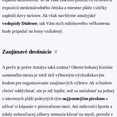
expozícii medzinárodného letiska a miestne pláže i uličky
zaplnili davy turistov. Ak však navštívite antalyjské
vodopády Düdense
, tak Vám ruch miliónového veľkomesta
bude pripadať na hony vzdialený.
Zaujímavé destinácie
#
A prečo je práve Antalya taká známa? Okrem bohatej histórie
samotného mesta je totiž tiež výborným východiskovým
bodom pre organizovanie zaujímavých výletov. Ak si budete
chcieť oddýchnuť, nie je nič lepšie, než sa natiahnuť na jednej
z miestnych pláží pokrytých tým
najjemnejším pieskom
a
užívať si kúpanie v priezračnom mori. Ani milovníci športu a
nikdy nekončiacej zábavy nemusia klesať na mysli, pretože v