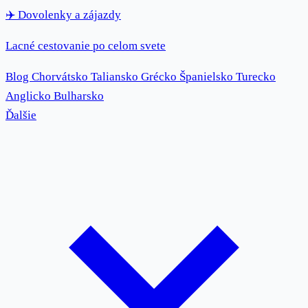
✈️
Dovolenky
a zájazdy
Lacné cestovanie po celom svete
Blog
Chorvátsko
Taliansko
Grécko
Španielsko
Turecko
Anglicko
Bulharsko
Ďalšie