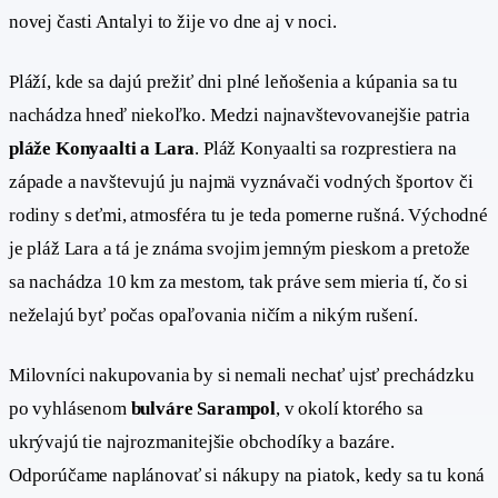
novej časti Antalyi to žije vo dne aj v noci.
Pláží, kde sa dajú prežiť dni plné leňošenia a kúpania sa tu
nachádza hneď niekoľko. Medzi najnavštevovanejšie patria
pláže Konyaalti a Lara
. Pláž Konyaalti sa rozprestiera na
západe a navštevujú ju najmä vyznávači vodných športov či
rodiny s deťmi, atmosféra tu je teda pomerne rušná. Východné
je pláž Lara a tá je známa svojim jemným pieskom a pretože
sa nachádza 10 km za mestom, tak práve sem mieria tí, čo si
neželajú byť počas opaľovania ničím a nikým rušení.
Milovníci nakupovania by si nemali nechať ujsť prechádzku
po vyhlásenom
bulváre Sarampol
, v okolí ktorého sa
ukrývajú tie najrozmanitejšie obchodíky a bazáre.
Odporúčame naplánovať si nákupy na piatok, kedy sa tu koná