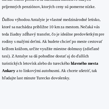
príjemných penziónov, ktorých ceny sú pomerne nízke.
Ďalšou výhodou Antalyie je vlastné medzinárodné letisko,
ktoré sa nachádza približne 10 km za mestom. Nečaká vás
teda žiadny zdĺhavý transfer, čo je ideálne predovšetkým pre
rodiny s malými deťmi. Ak budete chcieť po meste cestovať
krížom krážom, určite využite miestne dolmusy (zdieľané
taxi). Z Antalye sa dá pohodlne dostať aj do ďalších
turistických letovísk alebo do tureckého
hlavného mesta
Ankary
a to linkovými autobusmi. Ak chcete ušetriť, tak
hľadajte last minute Turecko dovolenky.