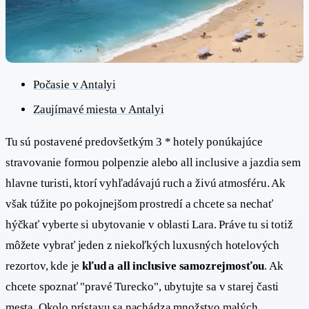
Počasie v Antalyi
Zaujímavé miesta v Antalyi
Tu sú postavené predovšetkým 3 * hotely ponúkajúce
stravovanie formou polpenzie alebo all inclusive a jazdia sem
hlavne turisti, ktorí vyhľadávajú ruch a živú atmosféru. Ak
však túžite po pokojnejšom prostredí a chcete sa nechať
hýčkať vyberte si ubytovanie v oblasti Lara. Práve tu si totiž
môžete vybrať jeden z niekoľkých luxusných hotelových
rezortov, kde je
kľud a all inclusive samozrejmosťou
. Ak
chcete spoznať "pravé Turecko", ubytujte sa v starej časti
mesta. Okolo prístavu sa nachádza množstvo malých