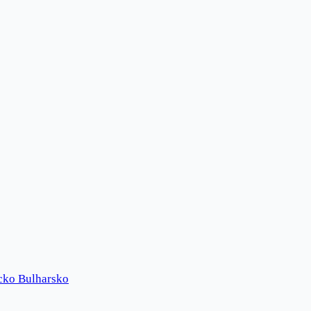
cko
Bulharsko