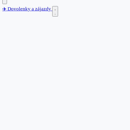
✈️
Dovolenky
a zájazdy
✈️
Dovolenky
a zájazdy
Blog
Destinácie
Anglicko
Bulharsko
Chorvátsko
Francúzsko
Grécko
Španiel
Kontakt
Vyhľadávanie