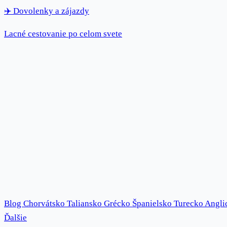
✈️
Dovolenky
a zájazdy
Lacné cestovanie po celom svete
Blog
Chorvátsko
Taliansko
Grécko
Španielsko
Turecko
Angli
Ďalšie